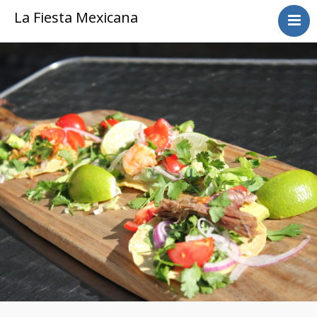
La Fiesta Mexicana
Forside
En drink før maden
Menu
Vinkort
Drikkevare og spiritus
Selskabsbuffet
BESTIL ONLINE
BOOK et BORD