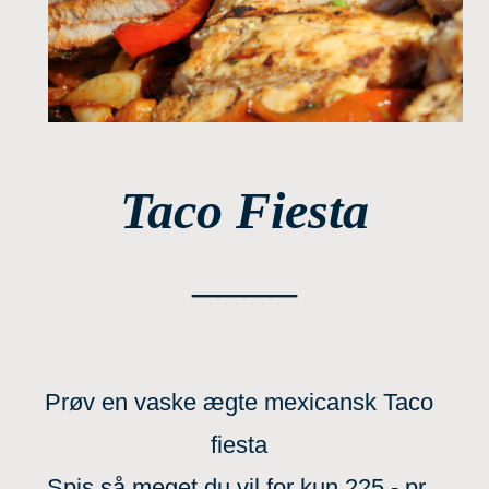
Taco Fiesta
____
Prøv en vaske ægte mexicansk Taco
fiesta
Spis så meget du vil for kun 225,- pr.